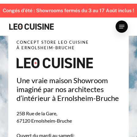
Skip
to
Congés d’été : Showrooms fermés du 3 au 17 Août inclus !
main
Menu
content
CONCEPT STORE LEO CUISINE
À ERNOLSHEIM-BRUCHE
Une vraie maison Showroom
imaginé par nos architectes
d’intérieur à Ernolsheim-Bruche
25B Rue de la Gare,
67120 Ernolsheim-Bruche
Ouvert du mardi au samedi: